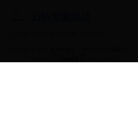
二、幻妖觉醒挑战
全新副本【九幽幻境】限时开放，挑战可获得：
Copyright © 2088 湖北年鉴网 - 游戏活动历史回顾 All
Rights Reserved.
专属觉醒材料「玄冥晶石」×200（用于提升
友情链接
妖灵至6星）
概率掉落传说装备【乾坤镜】（全属性
+15%）
排行榜前100名额外赠送动态头像框【幻世主
宰】