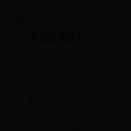
23:59（UTC+8）
活动范围：
全服玩家
一、七日登录豪礼
活动期间累计登录即可领取稀有奖励：
第1天：
幻妖召唤券×3 + 金币10万
第3天：
限定皮肤【青鸾·霓裳羽衣】
第7天：
SSR妖灵自选箱（含5种2025年限定妖
灵）
*每日奖励需手动领取，逾期视为放弃