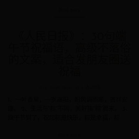
Read more
《人民日报》：30句端
午节祝福语，高级不落俗
的文案，适合发朋友圈送
祝福
2026-08-09 09:02:50
活动信息
1、一叶香草，一岁端阳，盼风调雨顺，吉祥安
康。 2、生活与“粽”不同，美好接“粽”而来。 3、
端午节到了，祝您粽是快乐，粽是幸福，粽
Read more