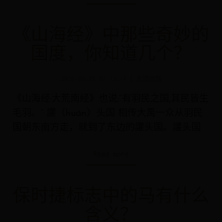
《山海经》中那些奇妙的
国度，你知道几个？
2026-08-09 07:13:16
活动信息
《山海经·大荒南经》也说:“有羽民之国,其民皆生
毛羽。” 讙（huān）头国 相传大禹一众从羽民
国朝东南方走，就到了东边的讙头国。讙头国
Read more
保时捷标志中的马有什么
含义？