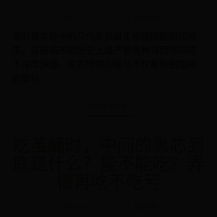
2026-08-08 22:48:32
活动信息
保时捷车标中的马代表其诞生地德国斯图加特
市，这座城市因历史上盛产名贵种马而与马结
下深厚渊源。这匹矫健的骏马不仅是斯图加特
的象征
Read more
吃茧蛹时，中间的黑芯到
底是什么？能不能吃？弄
懂再吃不吃亏
2026-08-08 18:04:33
活动信息