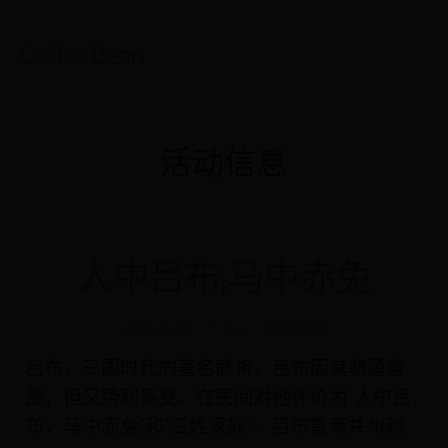
Coffee
Bean
活动信息
人中吕布,马中赤兔
2026-08-09 17:49:31
活动信息
吕布，三国时代的著名武将。吕布因其骁勇善
战，但又势利多变。在民间对他评价为“人中吕
布，马中赤兔”和“三姓家奴”。吕布曾奉并州刺