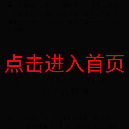
黑芯到底能不能吃？分两种情况 很多朋友最关
心的就是这个问题，其实答案很简单，不是所
有黑芯都能吃，也不是所有黑芯都不能吃，关
键看两
Read more
点击进入首页
LOL：RNG小虎微博“开
车”：飞机配合它使用，
不须脱都难
2026-08-08 16:14:18
活动信息
本以为Maple针对小虎飞机选出塞拉斯能够
Carry，谁得知连飞机的补刀都没有压住！摆明